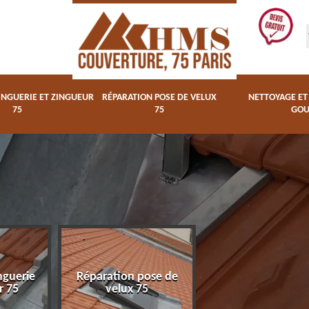
INGUERIE ET ZINGUEUR
RÉPARATION POSE DE VELUX
NETTOYAGE E
75
75
GOU
Nettoyage et
nguerie
Réparation pose de
changegement 
r 75
velux 75
gouttière 75