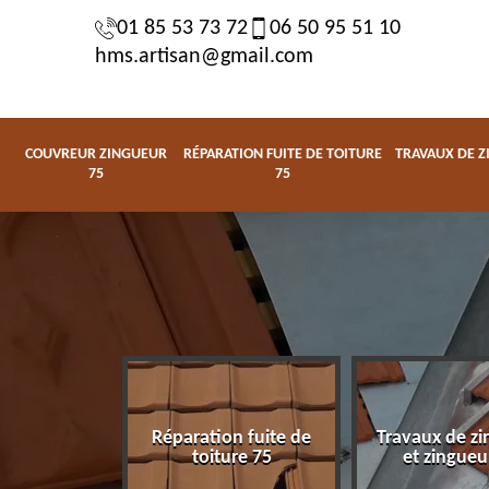
01 85 53 73 72
06 50 95 51 10
hms.artisan@gmail.com
COUVREUR ZINGUEUR
RÉPARATION FUITE DE TOITURE
TRAVAUX DE Z
75
75
Réparation fuite de
Travaux de zi
zingueur 75
toiture 75
et zingueu