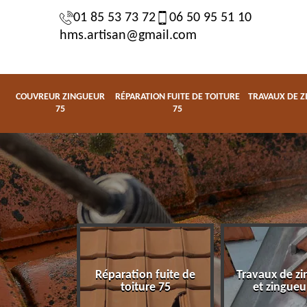
01 85 53 73 72
06 50 95 51 10
hms.artisan@gmail.com
COUVREUR ZINGUEUR
RÉPARATION FUITE DE TOITURE
TRAVAUX DE Z
75
75
Réparation fuite de
Travaux de zi
zingueur 75
toiture 75
et zingueu