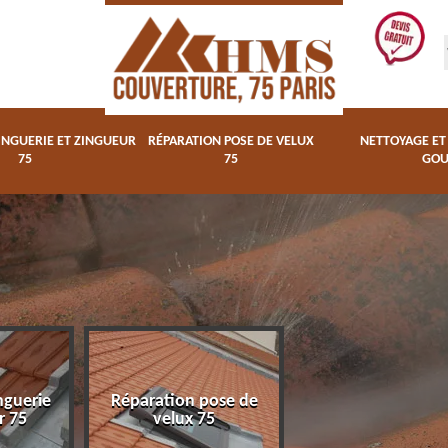
INGUERIE ET ZINGUEUR
RÉPARATION POSE DE VELUX
NETTOYAGE E
75
75
GOU
Nettoyage et
nguerie
Réparation pose de
changegement 
r 75
velux 75
gouttière 75