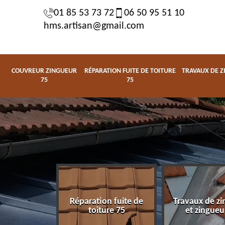
01 85 53 73 72
06 50 95 51 10
hms.artisan@gmail.com
COUVREUR ZINGUEUR
RÉPARATION FUITE DE TOITURE
TRAVAUX DE Z
75
75
Réparation fuite de
Travaux de zi
zingueur 75
toiture 75
et zingueu