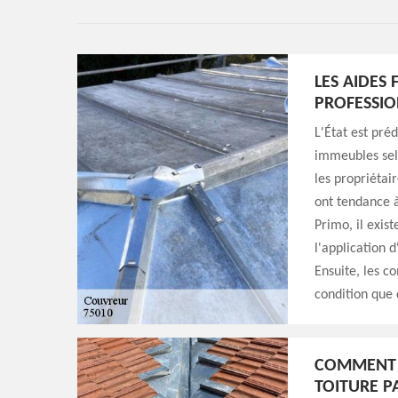
LES AIDES
PROFESSIO
L'État est pré
immeubles selo
les propriétai
ont tendance à
Primo, il exis
l'application d
Ensuite, les c
condition que 
COMMENT D
TOITURE P