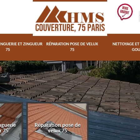
INGUERIE ET ZINGUEUR
RÉPARATION POSE DE VELUX
NETTOYAGE E
75
75
GOU
Nettoyage et
nguerie
Réparation pose de
changegement 
r 75
velux 75
gouttière 75